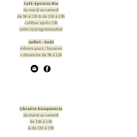
Café-épicerie Bio
du mardi au samedi
de 9h à 13h & de 15h à 19h
cafébar après 19h
selon la programmation
Juillet - Août
mêmes jours / horaires
+ dimanche de 9h à 13h
Librairie bouquinerie
du mardi au samedi
de 10h à 13h
& de 15h à 19h