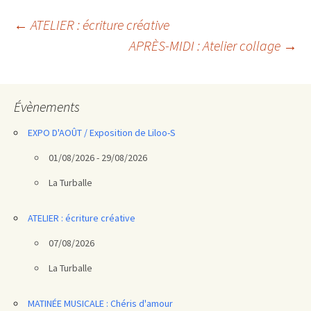
Navigation
←
ATELIER : écriture créative
APRÈS-MIDI : Atelier collage
→
des
articles
Évènements
EXPO D'AOÛT / Exposition de Liloo-S
01/08/2026 - 29/08/2026
La Turballe
ATELIER : écriture créative
07/08/2026
La Turballe
MATINÉE MUSICALE : Chéris d'amour