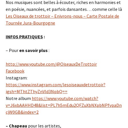
Nos musiques sont belles à écouter, riches en harmonies et
en poésie, nuancées, et parfois dansantes… comme celle là
Les Oiseaux de trottoir – Enivrons-nous – Carte Postale de
Tournée Jura-Bourgogne
INFOS PRATIQUES
:
– Pour
en savoir plus
:
http://www.youtube.com/@OiseauxDeTrottoir
Facebook
Instagram:
https://www.instagram.com/lesoiseauxdetrottoir?
igsh=MThtZThyZnVld3NpbQ==
Notre album
https://www.youtube.com/watch?
v=J6xbAAHHD48&list=PL7h5mEdu2QFZuXbNXpbNPfvpaDn
cjW0GB&index=2
– Chapeau
pour les artistes,