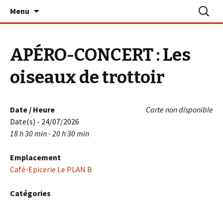
Aller
Recherc
Le PLAN B – La Turballe
Menu
au
contenu
APÉRO-CONCERT : Les
oiseaux de trottoir
Date / Heure
Carte non disponible
Date(s) - 24/07/2026
18 h 30 min - 20 h 30 min
Emplacement
Café-Epicerie Le PLAN B
Catégories