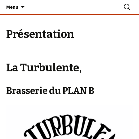
Aller
Recherc
Le PLAN B – La Turballe
Menu
au
contenu
Présentation
La Turbulente,
Brasserie du PLAN B