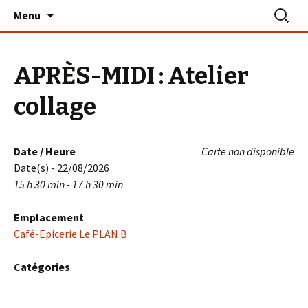
Aller
Recherc
Le PLAN B – La Turballe
Menu
au
contenu
APRÈS-MIDI : Atelier
collage
Date / Heure
Carte non disponible
Date(s) - 22/08/2026
15 h 30 min - 17 h 30 min
Emplacement
Café-Epicerie Le PLAN B
Catégories