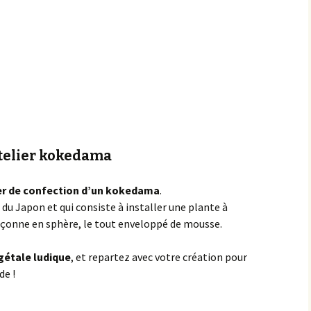
Achats groupés
Faire un don
telier kokedama
er de confection d’un kokedama
.
 du Japon et qui consiste à installer une plante à
 façonne en sphère, le tout enveloppé de mousse.
gétale ludique
, et repartez avec votre création pour
de !