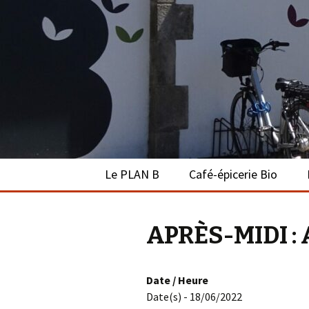
Le PLAN B 
Aller
Le PLAN B
Café-épicerie Bio
au
contenu
Agenda
Présentation
APRÈS-MIDI : 
On parle de nous
L’équipe
Liens
L’épicerie
Date / Heure
Date(s) - 18/06/2022
Le café-bar