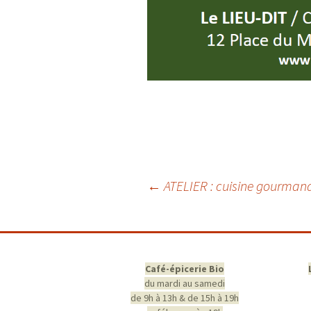
Navigation
←
ATELIER : cuisine gourmand
des
articles
Café-épicerie Bio
du mardi au samedi
de 9h à 13h & de 15h à 19h