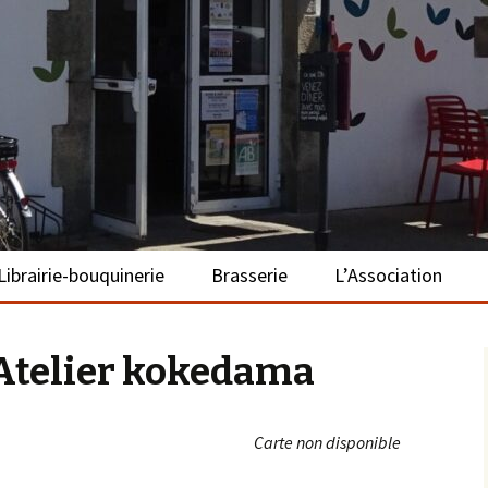
– La Turballe
Librairie-bouquinerie
Brasserie
L’Association
Présentation
Présentation
Présentation
Atelier kokedama
Adhérer
S’investir
Carte non disponible
Repas bio