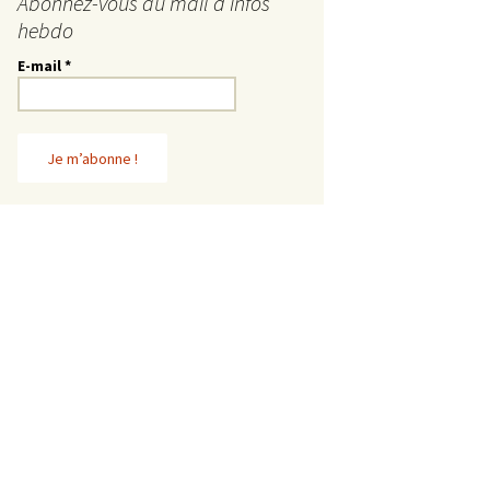
Abonnez-vous au mail d’infos
hebdo
E-mail
*