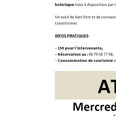
holistique
mise à disposition par l
Un outil de bien être et de connaiss
transformer.
INFOS PRATIQUES
:
–
15€ pour l’intervenante,
– R
éservation au :
06 70 58 77 08,
–
Consommation
de courtoisie
a