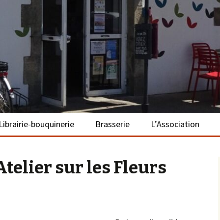
– La Turballe
Librairie-bouquinerie
Brasserie
L’Association
Présentation
Présentation
Présentation
telier sur les Fleurs
Adhérer
S’investir
Repas bio