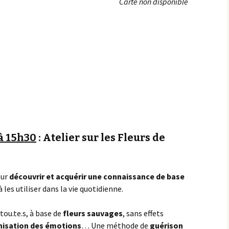
Carte non disponible
Achats groupés
Faire un don
à 15h30
: Atelier sur les Fleurs de
our
découvrir et acquérir une connaissance de base
les utiliser dans la vie quotidienne.
ou.te.s, à base de
fleurs sauvages
, sans effets
nisation des émotions
… Une méthode de
guérison