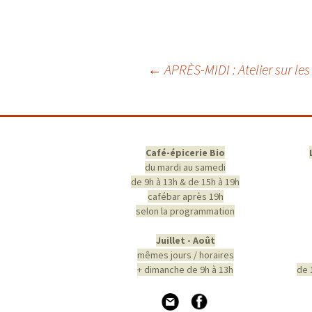
Navigation
←
APRÈS-MIDI : Atelier sur le
des
articles
Café-épicerie Bio
du mardi au samedi
de 9h à 13h & de 15h à 19h
cafébar après 19h
selon la programmation
Juillet - Août
mêmes jours / horaires
+ dimanche de 9h à 13h
de 