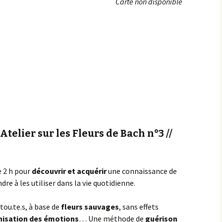
Carte non disponible
Achats groupés
Faire un don
 Atelier sur les Fleurs de Bach n°3 //
 2 h pour
découvrir et acquérir
une connaissance de
re à les utiliser dans la vie quotidienne.
ou.te.s, à base de
fleurs sauvages
, sans effets
nisation des émotions
… Une méthode de
guérison