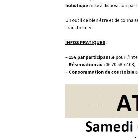
holistique
mise à disposition par l
Un outil de bien être et de connaiss
transformer.
INFOS PRATIQUES
:
–
15€ par participant.e
pour l’int
–
R
éservation au :
06 70 58 77 08,
–
Consommation
de courtoisie
a