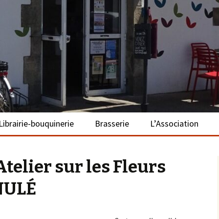
– La Turballe
Librairie-bouquinerie
Brasserie
L’Association
Présentation
Présentation
Présentation
telier sur les Fleurs
Adhérer
NNULÉ
S’investir
Repas bio