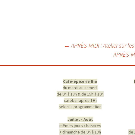
Navigation
←
APRÈS-MIDI : Atelier sur le
APRÈS-MID
des
articles
Café-épicerie Bio
du mardi au samedi
de 9h à 13h & de 15h à 19h
cafébar après 19h
selon la programmation
Juillet - Août
mêmes jours / horaires
+ dimanche de 9h à 13h
de 