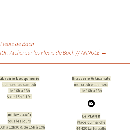
s Fleurs de Bach
I : Atelier sur les Fleurs de Bach // ANNULÉ
→
Librairie bouquinerie
Brasserie Artisanale
du mardi au samedi
mercredi et samedi
de 10h à 13h
de 10h à 13h
& de 15h à 19h
Juillet - Août
Le PLAN B
tous les jours
Place du marché
10h à 12h30 & de 15h à 19h
44 420 La Turballe