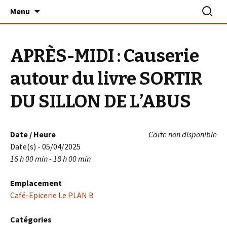
Aller
Recherc
Le PLAN B – La Turballe
Menu
au
contenu
APRÈS-MIDI : Causerie
autour du livre SORTIR
DU SILLON DE L’ABUS
Date / Heure
Carte non disponible
Date(s) - 05/04/2025
16 h 00 min - 18 h 00 min
Emplacement
Café-Epicerie Le PLAN B
Catégories