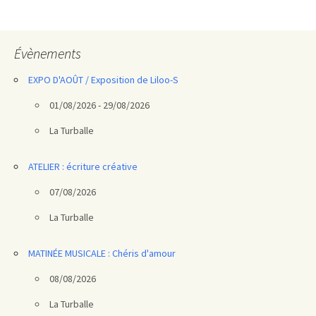
des
articles
Évènements
EXPO D'AOÛT / Exposition de Liloo-S
01/08/2026 - 29/08/2026
La Turballe
ATELIER : écriture créative
07/08/2026
La Turballe
MATINÉE MUSICALE : Chéris d'amour
08/08/2026
La Turballe