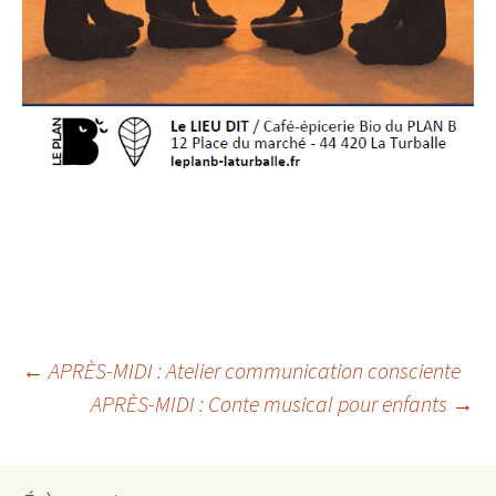
Navigation
←
APRÈS-MIDI : Atelier communication consciente
APRÈS-MIDI : Conte musical pour enfants
→
des
articles