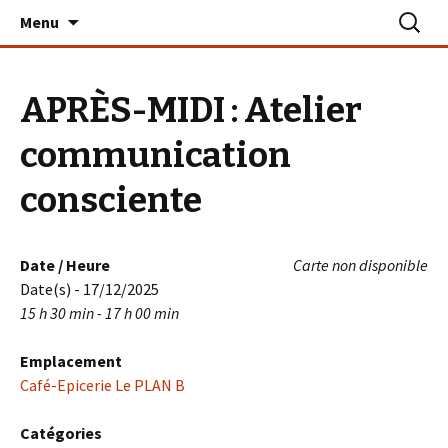
Aller
Recherc
Le PLAN B – La Turballe
Menu
au
contenu
APRÈS-MIDI : Atelier
communication
consciente
Date / Heure
Carte non disponible
Date(s) - 17/12/2025
15 h 30 min - 17 h 00 min
Emplacement
Café-Epicerie Le PLAN B
Catégories