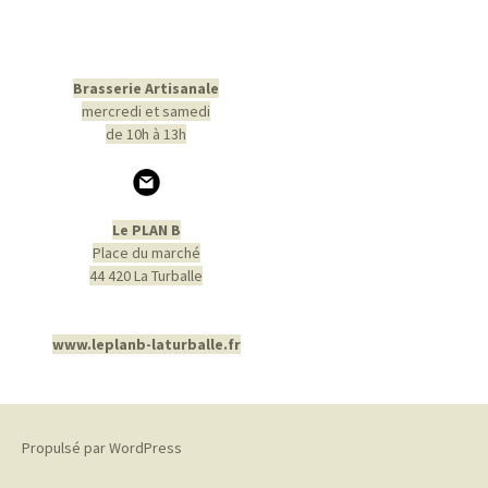
Brasserie Artisanale
mercredi et samedi
de 10h à 13h
Le PLAN B
Place du marché
44 420 La Turballe
www.leplanb-laturballe.fr
Propulsé par WordPress