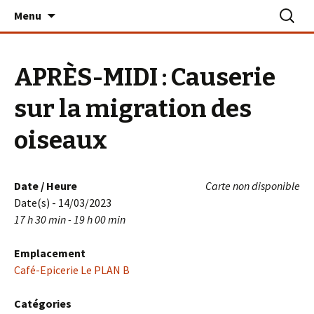
Aller
Recherc
Le PLAN B – La Turballe
Menu
au
contenu
APRÈS-MIDI : Causerie
sur la migration des
oiseaux
Date / Heure
Carte non disponible
Date(s) - 14/03/2023
17 h 30 min - 19 h 00 min
Emplacement
Café-Epicerie Le PLAN B
Catégories