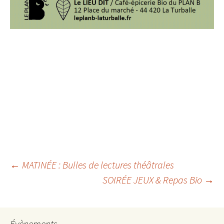
Navigation
←
MATINÉE : Bulles de lectures théâtrales
SOIRÉE JEUX & Repas Bio
→
des
articles
Évènements