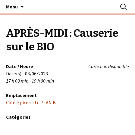
Aller
Recherc
Le PLAN B – La Turballe
Menu
au
contenu
APRÈS-MIDI : Causerie
sur le BIO
Date / Heure
Carte non disponible
Date(s) - 03/06/2023
17 h 00 min - 19 h 00 min
Emplacement
Café-Epicerie Le PLAN B
Catégories