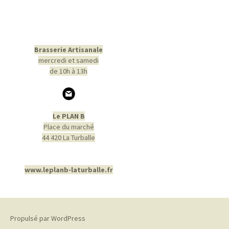
Brasserie Artisanale
mercredi et samedi
de 10h à 13h
Le PLAN B
Place du marché
44 420 La Turballe
www.leplanb-laturballe.fr
Propulsé par WordPress