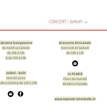
CONCERT : SeRoFi
→
Librairie bouquinerie
Brasserie Artisanale
du mardi au samedi
mercredi et samedi
de 10h à 13h
de 10h à 13h
& de 15h à 19h
Juillet - Août
Le PLAN B
tous les jours
Place du marché
10h à 12h30 & de 15h à 19h
44 420 La Turballe
www.leplanb-laturballe.fr