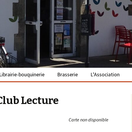
– La Turballe
Librairie-bouquinerie
Brasserie
L’Association
Présentation
Présentation
Présentation
Club Lecture
Adhérer
S’investir
Carte non disponible
Repas bio