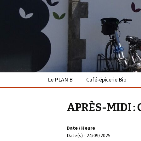
Le PLAN B 
Aller
Le PLAN B
Café-épicerie Bio
au
contenu
Agenda
Présentation
APRÈS-MIDI : 
On parle de nous
L’équipe
Liens
L’épicerie
Date / Heure
Date(s) - 24/09/2025
Le café-bar