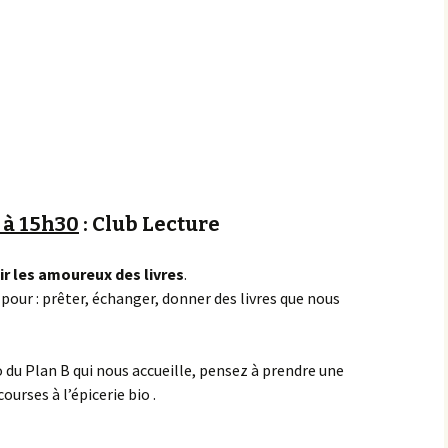
Achats groupés
Faire un don
 à 15h30
: Club Lecture
ir les amoureux des livres
.
pour : prêter, échanger, donner des livres que nous
o du Plan B qui nous accueille, pensez à prendre une
urses à l’épicerie bio .