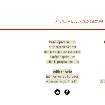
Navigation
←
APRÈS-MIDI : Club Lecture
des
articles
Café-épicerie Bio
du mardi au samedi
de 9h à 13h & de 15h à 19h
cafébar après 19h
selon la programmation
Juillet - Août
mêmes jours / horaires
+ dimanche de 9h à 13h
de 