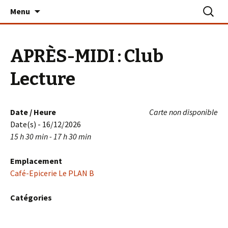
Aller
Recherc
Le PLAN B – La Turballe
Menu
au
contenu
APRÈS-MIDI : Club
Lecture
Date / Heure
Carte non disponible
Date(s) - 16/12/2026
15 h 30 min - 17 h 30 min
Emplacement
Café-Epicerie Le PLAN B
Catégories