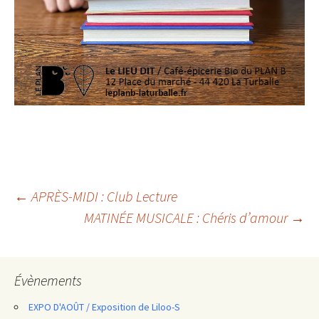
Navigation
←
APRÈS-MIDI : Club Lecture
MATINÉE MUSICALE : Chéris d’amour
→
des
articles
Évènements
EXPO D'AOÛT / Exposition de Liloo-S