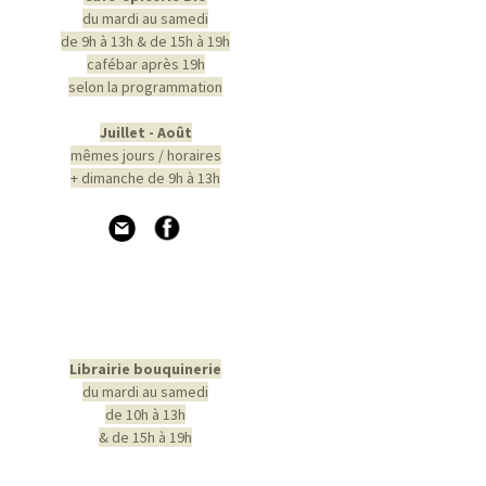
du mardi au samedi
de 9h à 13h & de 15h à 19h
cafébar après 19h
selon la programmation
Juillet - Août
mêmes jours / horaires
+ dimanche de 9h à 13h
Librairie bouquinerie
du mardi au samedi
de 10h à 13h
& de 15h à 19h