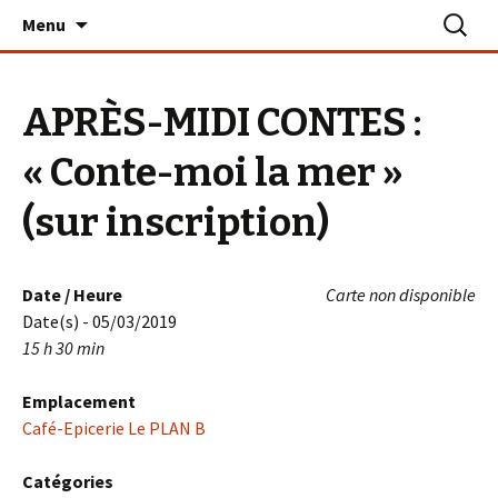
Aller
Recherc
Le PLAN B – La Turballe
Menu
au
contenu
APRÈS-MIDI CONTES :
« Conte-moi la mer »
(sur inscription)
Date / Heure
Carte non disponible
Date(s) - 05/03/2019
15 h 30 min
Emplacement
Café-Epicerie Le PLAN B
Catégories