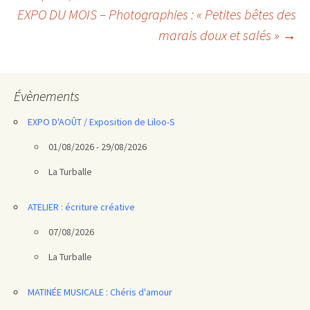
des
EXPO DU MOIS – Photographies : « Petites bêtes des
articles
marais doux et salés »
→
Évènements
EXPO D'AOÛT / Exposition de Liloo-S
01/08/2026 - 29/08/2026
La Turballe
ATELIER : écriture créative
07/08/2026
La Turballe
MATINÉE MUSICALE : Chéris d'amour