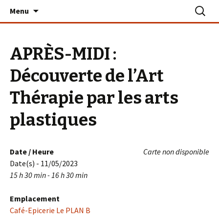
Aller
Recherc
Le PLAN B – La Turballe
Menu
au
contenu
APRÈS-MIDI :
Découverte de l’Art
Thérapie par les arts
plastiques
Date / Heure
Carte non disponible
Date(s) - 11/05/2023
15 h 30 min - 16 h 30 min
Emplacement
Café-Epicerie Le PLAN B