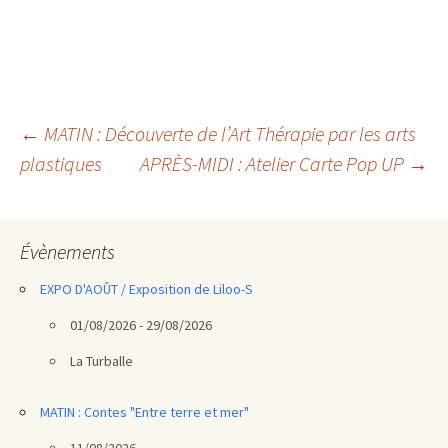
Navigation
←
MATIN : Découverte de l’Art Thérapie par les arts
plastiques
APRÈS-MIDI : Atelier Carte Pop UP
→
des
articles
Évènements
EXPO D'AOÛT / Exposition de Liloo-S
01/08/2026 - 29/08/2026
La Turballe
MATIN : Contes "Entre terre et mer"