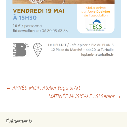
Navigation
←
APRÈS-MIDI : Atelier Yoga & Art
MATINÉE MUSICALE : Si Senior
→
des
articles
Évènements