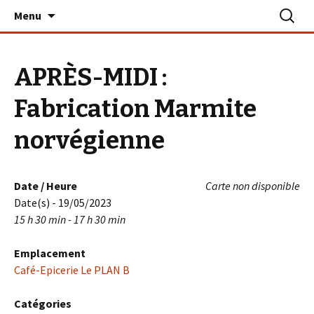
Aller
Recherc
Le PLAN B – La Turballe
Menu
au
contenu
APRÈS-MIDI :
Fabrication Marmite
norvégienne
Date / Heure
Carte non disponible
Date(s) - 19/05/2023
15 h 30 min - 17 h 30 min
Emplacement
Café-Epicerie Le PLAN B
Catégories