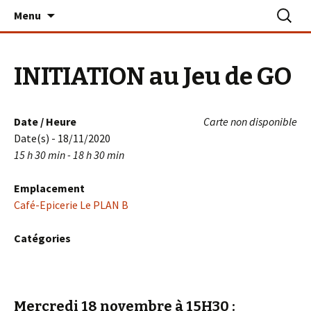
Aller
Recherc
Le PLAN B – La Turballe
Menu
au
contenu
INITIATION au Jeu de GO
Date / Heure
Carte non disponible
Date(s) - 18/11/2020
15 h 30 min - 18 h 30 min
Emplacement
Café-Epicerie Le PLAN B
Catégories
Mercredi 18 novembre à 15H30
: