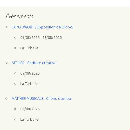
articles
Évènements
EXPO D'AOÛT / Exposition de Liloo-S
01/08/2026 - 29/08/2026
La Turballe
ATELIER : écriture créative
07/08/2026
La Turballe
MATINÉE MUSICALE : Chéris d'amour
08/08/2026
La Turballe