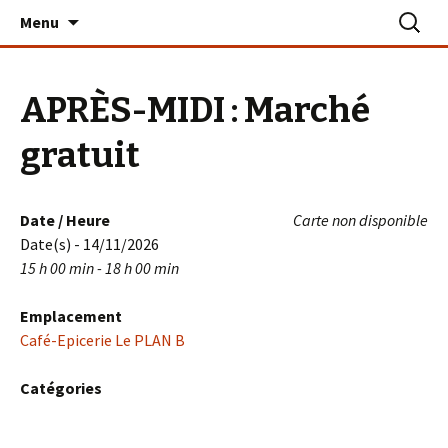
Aller
Recherc
Le PLAN B – La Turballe
Menu
au
contenu
APRÈS-MIDI : Marché
gratuit
Date / Heure
Carte non disponible
Date(s) - 14/11/2026
15 h 00 min - 18 h 00 min
Emplacement
Café-Epicerie Le PLAN B
Catégories