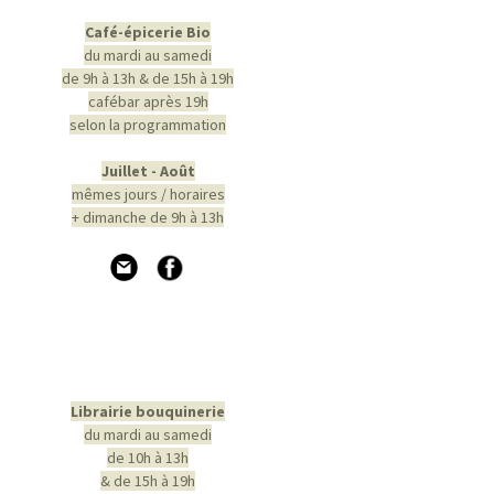
Café-épicerie Bio
du mardi au samedi
de 9h à 13h & de 15h à 19h
cafébar après 19h
selon la programmation
Juillet - Août
mêmes jours / horaires
+ dimanche de 9h à 13h
Librairie bouquinerie
du mardi au samedi
de 10h à 13h
& de 15h à 19h