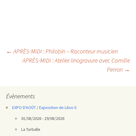
Navigation
←
APRÈS-MIDI : Philobin – Raconteur musicien
APRÈS-MIDI : Atelier linogravure avec Camille
des
Perron
→
articles
Évènements
EXPO D'AOÛT / Exposition de Liloo-S
01/08/2026 - 29/08/2026
La Turballe