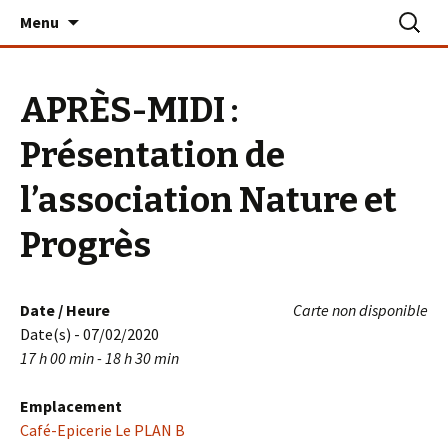
Aller
Recherc
Le PLAN B – La Turballe
Menu
au
contenu
APRÈS-MIDI :
Présentation de
l’association Nature et
Progrès
Date / Heure
Carte non disponible
Date(s) - 07/02/2020
17 h 00 min - 18 h 30 min
Emplacement
Café-Epicerie Le PLAN B