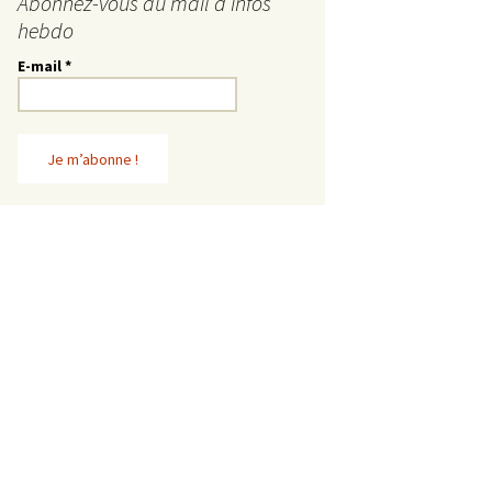
Abonnez-vous au mail d’infos
hebdo
E-mail
*