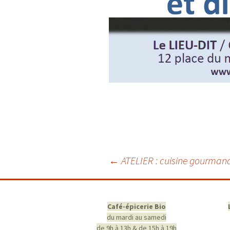
Navigation
←
ATELIER : cuisine gourmand
des
articles
Café-épicerie Bio
du mardi au samedi
de 9h à 13h & de 15h à 19h