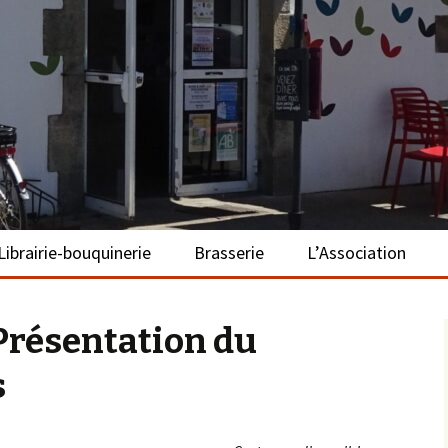
– La Turballe
Librairie-bouquinerie
Brasserie
L’Association
Présentation
Présentation
Présentation
Présentation du
Adhérer
s
S’investir
Repas bio