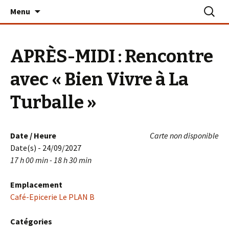
Aller
Recherc
Le PLAN B – La Turballe
Menu
au
contenu
APRÈS-MIDI : Rencontre
avec « Bien Vivre à La
Turballe »
Date / Heure
Carte non disponible
Date(s) - 24/09/2027
17 h 00 min - 18 h 30 min
Emplacement
Café-Epicerie Le PLAN B
Catégories