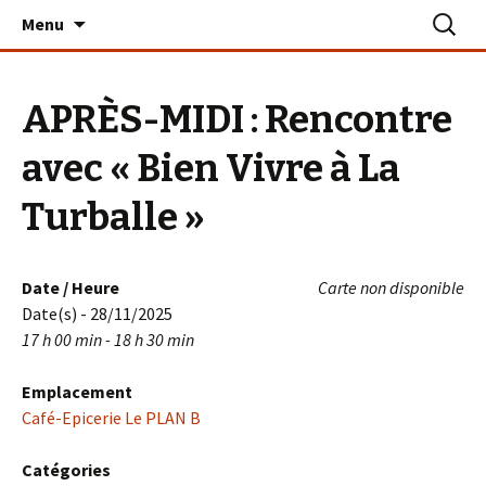
Aller
Recherc
Le PLAN B – La Turballe
Menu
au
contenu
APRÈS-MIDI : Rencontre
avec « Bien Vivre à La
Turballe »
Date / Heure
Carte non disponible
Date(s) - 28/11/2025
17 h 00 min - 18 h 30 min
Emplacement
Café-Epicerie Le PLAN B
Catégories