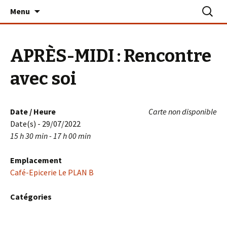
Aller
Recherc
Le PLAN B – La Turballe
Menu
au
contenu
APRÈS-MIDI : Rencontre
avec soi
Date / Heure
Carte non disponible
Date(s) - 29/07/2022
15 h 30 min - 17 h 00 min
Emplacement
Café-Epicerie Le PLAN B
Catégories