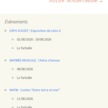
ATELIER : écriture créative
→
des
articles
Évènements
EXPO D'AOÛT / Exposition de Liloo-S
01/08/2026 - 29/08/2026
La Turballe
MATINÉE MUSICALE : Chéris d'amour
08/08/2026
La Turballe
MATIN : Contes "Entre terre et mer"
11/08/2026
La Turballe