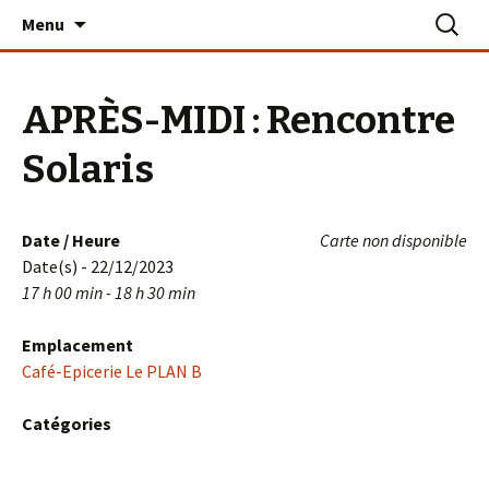
Aller
Recherc
Le PLAN B – La Turballe
Menu
au
contenu
APRÈS-MIDI : Rencontre
Solaris
Date / Heure
Carte non disponible
Date(s) - 22/12/2023
17 h 00 min - 18 h 30 min
Emplacement
Café-Epicerie Le PLAN B
Catégories