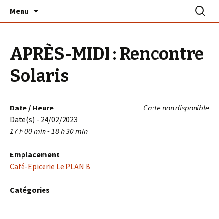
Aller
Recherc
Le PLAN B – La Turballe
Menu
au
contenu
APRÈS-MIDI : Rencontre
Solaris
Date / Heure
Carte non disponible
Date(s) - 24/02/2023
17 h 00 min - 18 h 30 min
Emplacement
Café-Epicerie Le PLAN B
Catégories