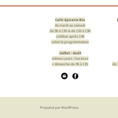
des
articles
Café-épicerie Bio
du mardi au samedi
de 9h à 13h & de 15h à 19h
cafébar après 19h
selon la programmation
Juillet - Août
mêmes jours / horaires
+ dimanche de 9h à 13h
de 
Propulsé par WordPress