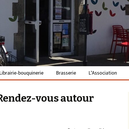
– La Turballe
Librairie-bouquinerie
Brasserie
L’Association
Présentation
Présentation
Présentation
Rendez-vous autour
Adhérer
S’investir
Repas bio