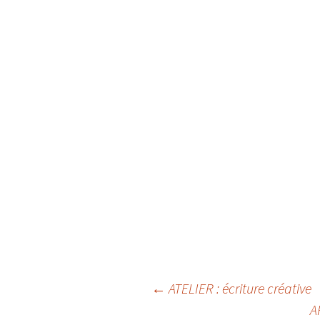
Navigation
←
ATELIER : écriture créative
A