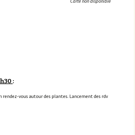
Carte non disponible
Achats groupés
Faire un don
15h30
:
 rendez-vous autour des plantes.
Lancement des rdv