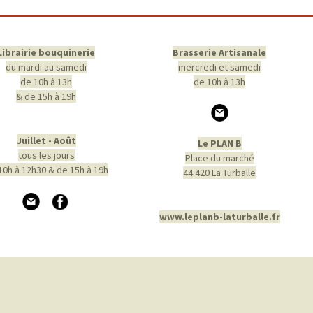
Librairie bouquinerie
Brasserie Artisanale
du mardi au samedi
mercredi et samedi
de 10h à 13h
de 10h à 13h
& de 15h à 19h
Juillet - Août
Le PLAN B
tous les jours
Place du marché
10h à 12h30 & de 15h à 19h
44 420 La Turballe
www.leplanb-laturballe.fr