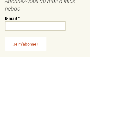
Abonnez-vous au mail d’infos
hebdo
E-mail
*