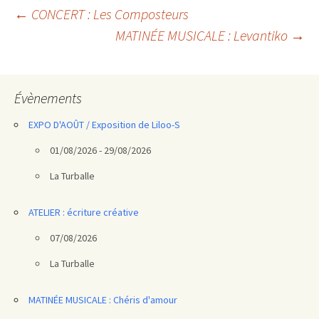
Navigation
←
CONCERT : Les Composteurs
MATINÉE MUSICALE : Levantiko
→
des
articles
Évènements
EXPO D'AOÛT / Exposition de Liloo-S
01/08/2026 - 29/08/2026
La Turballe
ATELIER : écriture créative
07/08/2026
La Turballe
MATINÉE MUSICALE : Chéris d'amour