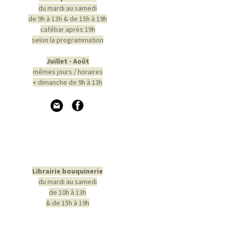
du mardi au samedi
de 9h à 13h & de 15h à 19h
cafébar après 19h
selon la programmation
Juillet - Août
mêmes jours / horaires
+ dimanche de 9h à 13h
Librairie bouquinerie
du mardi au samedi
de 10h à 13h
& de 15h à 19h