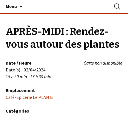
Aller
Recherc
Le PLAN B – La Turballe
Menu
au
contenu
APRÈS-MIDI : Rendez-
vous autour des plantes
Date / Heure
Carte non disponible
Date(s) - 02/04/2024
15 h 30 min - 17 h 30 min
Emplacement
Café-Epicerie Le PLAN B
Catégories