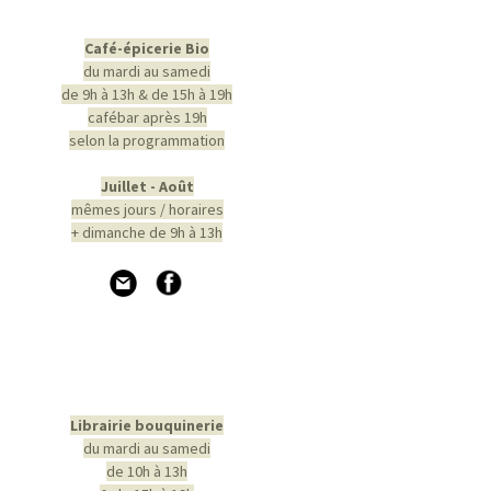
Café-épicerie Bio
du mardi au samedi
de 9h à 13h & de 15h à 19h
cafébar après 19h
selon la programmation
Juillet - Août
mêmes jours / horaires
+ dimanche de 9h à 13h
Librairie bouquinerie
du mardi au samedi
de 10h à 13h