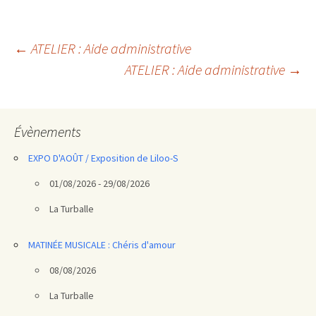
Navigation
←
ATELIER : Aide administrative
ATELIER : Aide administrative
→
des
articles
Évènements
EXPO D'AOÛT / Exposition de Liloo-S
01/08/2026 - 29/08/2026
La Turballe
MATINÉE MUSICALE : Chéris d'amour
08/08/2026
La Turballe