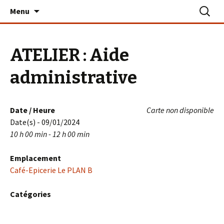
Aller
Recherc
Le PLAN B – La Turballe
Menu
au
contenu
ATELIER : Aide
administrative
Date / Heure
Carte non disponible
Date(s) - 09/01/2024
10 h 00 min - 12 h 00 min
Emplacement
Café-Epicerie Le PLAN B
Catégories