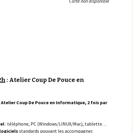
Carte non disponible
Achats groupés
Faire un don
2h
: Atelier Coup De Pouce en
Atelier Coup De Pouce en Informatique, 2 fois par
iel
: téléphone, PC (Windows/LINUX/Mac), tablette…
logiciels
standards pouvant les accompagner.