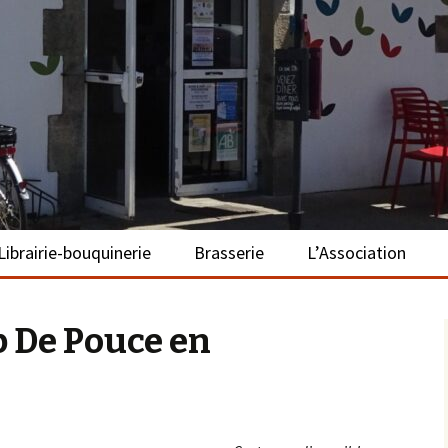
– La Turballe
Librairie-bouquinerie
Brasserie
L’Association
Présentation
Présentation
Présentation
p De Pouce en
Adhérer
S’investir
Repas bio