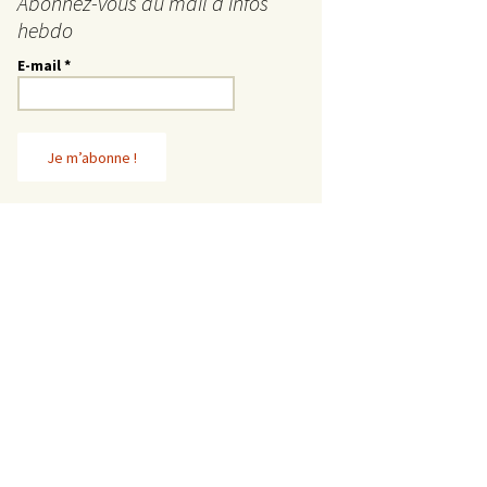
Abonnez-vous au mail d’infos
hebdo
E-mail
*