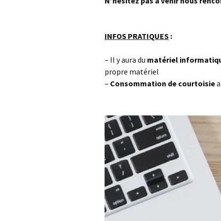
N’hésitez pas à venir nous renco
INFOS PRATIQUES
:
– Il y aura du
matériel informati
propre matériel
–
Consommation de courtoisie
a