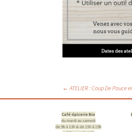
Navigation
←
ATELIER : Coup De Pouce e
des
articles
Café-épicerie Bio
du mardi au samedi
de 9h à 13h & de 15h à 19h