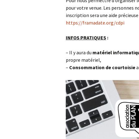
Pour nous permettre d’organiser le
pour votre venue. Les personnes no
inscription sera une aide précieuse
https://framadate.org/cdpi
INFOS PRATIQUES
:
– Il y aura du
matériel informati
propre matériel,
–
Consommation de courtoisie
a