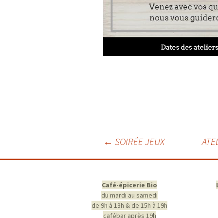
Navigation
←
SOIRÉE JEUX
ATE
des
articles
Café-épicerie Bio
du mardi au samedi
de 9h à 13h & de 15h à 19h
cafébar après 19h