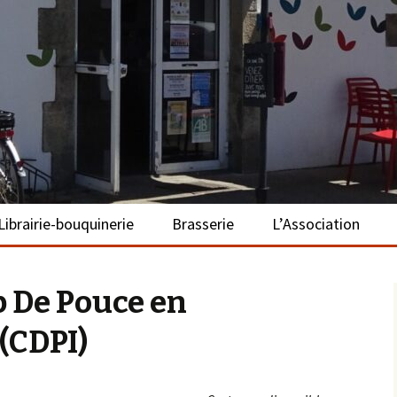
– La Turballe
Librairie-bouquinerie
Brasserie
L’Association
Présentation
Présentation
Présentation
p De Pouce en
Adhérer
(CDPI)
S’investir
Repas bio