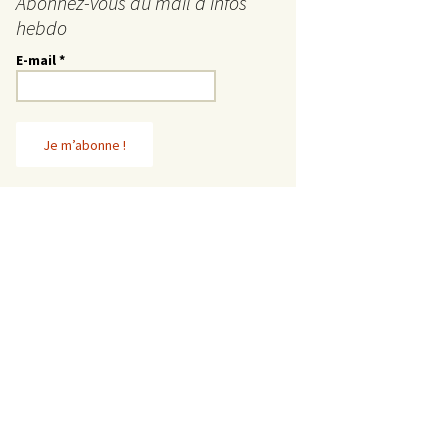
Abonnez-vous au mail d’infos
hebdo
E-mail
*