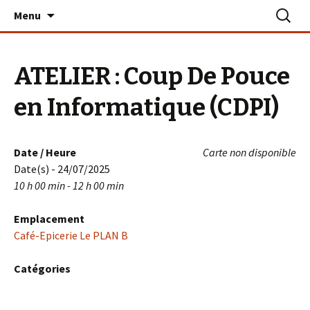
Aller
Recherc
Le PLAN B – La Turballe
Menu
au
contenu
ATELIER : Coup De Pouce
en Informatique (CDPI)
Date / Heure
Carte non disponible
Date(s) - 24/07/2025
10 h 00 min - 12 h 00 min
Emplacement
Café-Epicerie Le PLAN B
Catégories