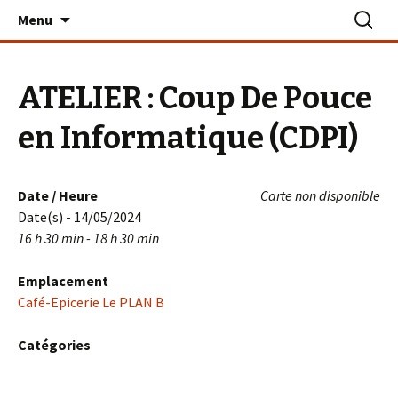
Aller
Recherc
Le PLAN B – La Turballe
Menu
au
contenu
ATELIER : Coup De Pouce
en Informatique (CDPI)
Date / Heure
Carte non disponible
Date(s) - 14/05/2024
16 h 30 min - 18 h 30 min
Emplacement
Café-Epicerie Le PLAN B
Catégories