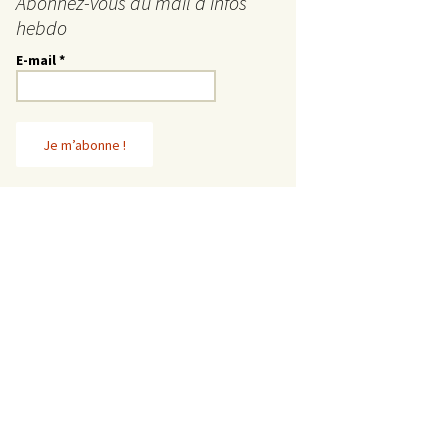
Abonnez-vous au mail d’infos
hebdo
E-mail
*