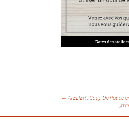
Navigation
←
ATELIER : Coup De Pouce en
ATE
des
articles