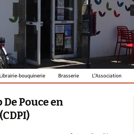
– La Turballe
Librairie-bouquinerie
Brasserie
L’Association
Présentation
Présentation
Présentation
p De Pouce en
Adhérer
(CDPI)
S’investir
Repas bio