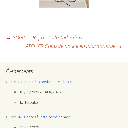
Navigation
←
SOIRÉE : Repair Café Turballais
ATELIER Coup de pouce en Informatique
→
des
articles
Évènements
EXPO D'AOÛT / Exposition de Liloo-S
01/08/2026 - 29/08/2026
La Turballe
MATIN : Contes "Entre terre et mer"
11/08/2026