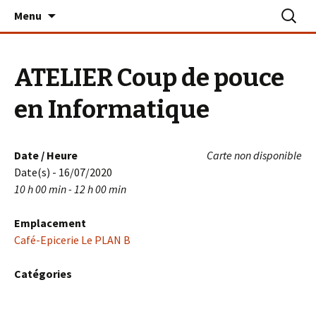
Aller
Recherc
Le PLAN B – La Turballe
Menu
au
contenu
ATELIER Coup de pouce
en Informatique
Date / Heure
Carte non disponible
Date(s) - 16/07/2020
10 h 00 min - 12 h 00 min
Emplacement
Café-Epicerie Le PLAN B
Catégories