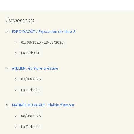
des
articles
Évènements
EXPO D'AOÛT / Exposition de Liloo-S
01/08/2026 - 29/08/2026
La Turballe
ATELIER : écriture créative
07/08/2026
La Turballe
MATINÉE MUSICALE : Chéris d'amour
08/08/2026
La Turballe