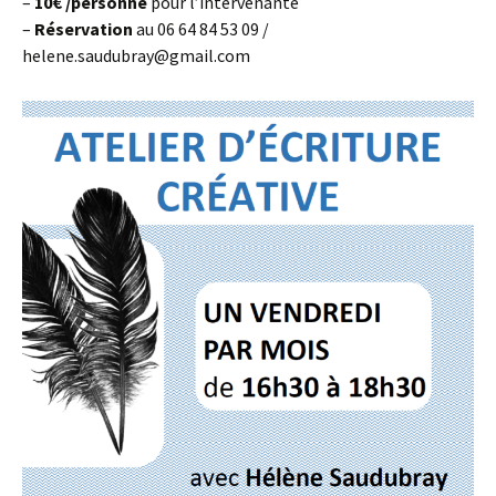
–
10€
/personne
pour l’intervenante
–
Réservation
au 06 64 84 53 09 /
helene.saudubray@gmail.com