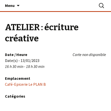
Aller
Recherc
Le PLAN B – La Turballe
Menu
au
contenu
ATELIER : écriture
créative
Date / Heure
Carte non disponible
Date(s) - 13/01/2023
16 h 30 min - 18 h 30 min
Emplacement
Café-Epicerie Le PLAN B
Catégories