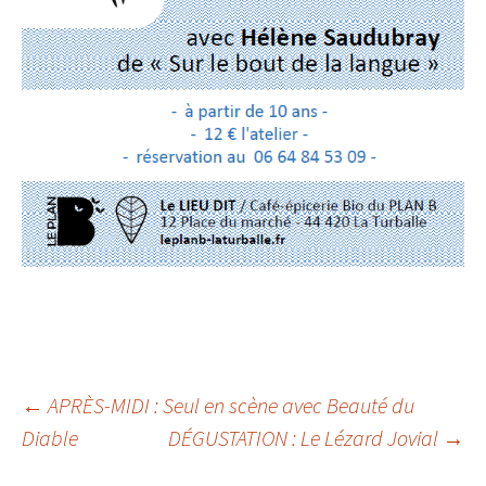
Navigation
←
APRÈS-MIDI : Seul en scène avec Beauté du
Diable
DÉGUSTATION : Le Lézard Jovial
→
des