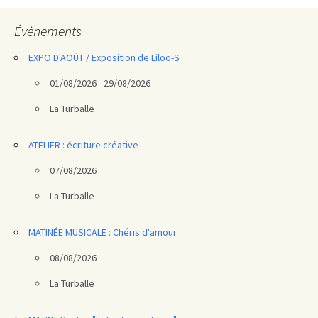
articles
Évènements
EXPO D'AOÛT / Exposition de Liloo-S
01/08/2026 - 29/08/2026
La Turballe
ATELIER : écriture créative
07/08/2026
La Turballe
MATINÉE MUSICALE : Chéris d'amour
08/08/2026
La Turballe