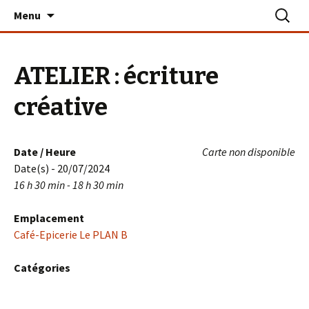
Aller
Recherc
Le PLAN B – La Turballe
Menu
au
contenu
ATELIER : écriture
créative
Date / Heure
Carte non disponible
Date(s) - 20/07/2024
16 h 30 min - 18 h 30 min
Emplacement
Café-Epicerie Le PLAN B
Catégories