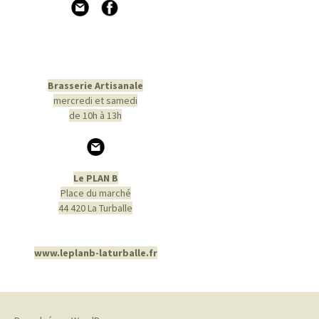
Brasserie Artisanale
mercredi et samedi
de 10h à 13h
Le PLAN B
Place du marché
44 420 La Turballe
www.leplanb-laturballe.fr