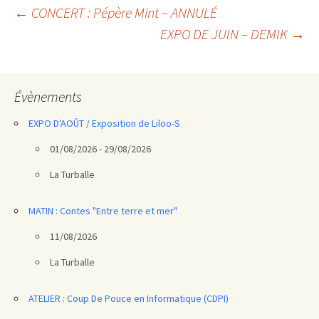
Navigation
←
CONCERT : Pépère Mint – ANNULÉ
EXPO DE JUIN – DEMIK
→
des
articles
Évènements
EXPO D'AOÛT / Exposition de Liloo-S
01/08/2026 - 29/08/2026
La Turballe
MATIN : Contes "Entre terre et mer"
11/08/2026
La Turballe
ATELIER : Coup De Pouce en Informatique (CDPI)