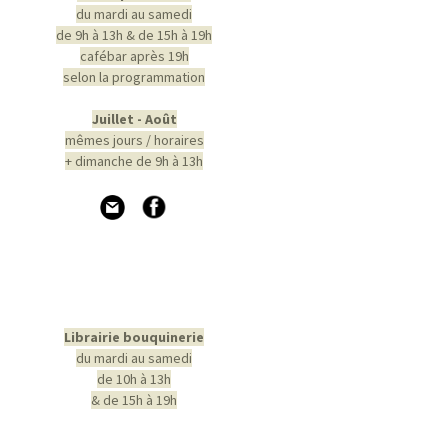
du mardi au samedi
de 9h à 13h & de 15h à 19h
cafébar après 19h
selon la programmation
Juillet - Août
mêmes jours / horaires
+ dimanche de 9h à 13h
Librairie bouquinerie
du mardi au samedi
de 10h à 13h
& de 15h à 19h