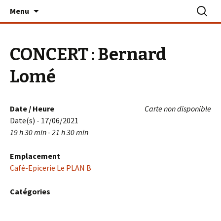
Aller
Recherc
Le PLAN B – La Turballe
Menu
au
contenu
CONCERT : Bernard
Lomé
Date / Heure
Carte non disponible
Date(s) - 17/06/2021
19 h 30 min - 21 h 30 min
Emplacement
Café-Epicerie Le PLAN B
Catégories