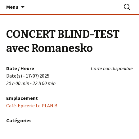
Aller
Recherc
Le PLAN B – La Turballe
Menu
au
contenu
CONCERT BLIND-TEST
avec Romanesko
Date / Heure
Carte non disponible
Date(s) - 17/07/2025
20 h 00 min - 22 h 00 min
Emplacement
Café-Epicerie Le PLAN B
Catégories