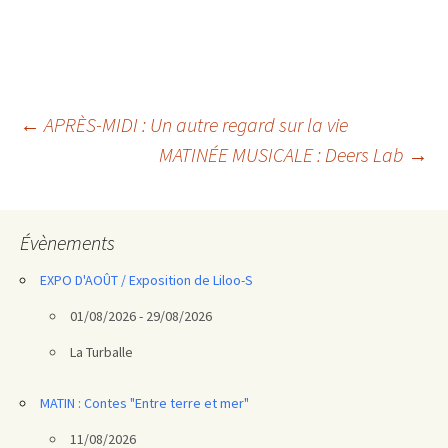
Navigation
←
APRÈS-MIDI : Un autre regard sur la vie
MATINÉE MUSICALE : Deers Lab
→
des
articles
Évènements
EXPO D'AOÛT / Exposition de Liloo-S
01/08/2026 - 29/08/2026
La Turballe
MATIN : Contes "Entre terre et mer"
11/08/2026