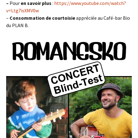
–
Pour
en savoir plus
:
https://www.youtube.com/watch?
v=Ltg7isXMV0w
–
Consommation
de courtoisie
appréciée au Café-bar Bio
du PLAN B.