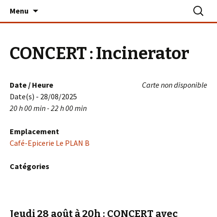
Aller
Recherc
Le PLAN B – La Turballe
Menu
au
contenu
CONCERT : Incinerator
Date / Heure
Carte non disponible
Date(s) - 28/08/2025
20 h 00 min - 22 h 00 min
Emplacement
Café-Epicerie Le PLAN B
Catégories
Jeudi 28 août à 20h
: CONCERT avec