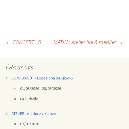
Navigation
←
CONCERT : G
MATIN : Atelier lire & méditer
→
des
articles
Évènements
EXPO D'AOÛT / Exposition de Liloo-S
01/08/2026 - 29/08/2026
La Turballe
ATELIER : écriture créative
07/08/2026