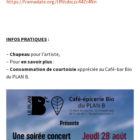
https://framadate.org/tRVcdxczc44Zr4Nn
INFOS PRATIQUES
:
–
Chapeau
pour l’artiste,
– Pour
en savoir plus
:
–
Consommation de courtoisie
appréciée au Café-bar Bio
du PLAN B.