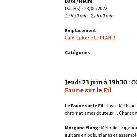
Date / Heure
Date(s) - 23/06/2022
19 h 30 min - 22 h 00 min
Emplacement
Café-Epicerie Le PLAN B
Catégories
Jeudi 23 juin à 19h30
: 
Faune sur le Fil
Le Faune sur le Fil
: Juste là ! Ex
chromatismes douteux… Chansons 
Morgane Ylang
: Mélodies vagabon
guitare en bois, glanés et assem