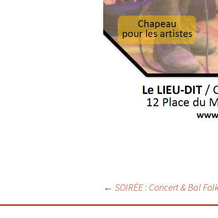
Navigation
←
SOIRÉE : Concert & Bal Fol
des