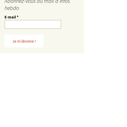
Abonnez-vous au mail d’infos
hebdo
E-mail
*