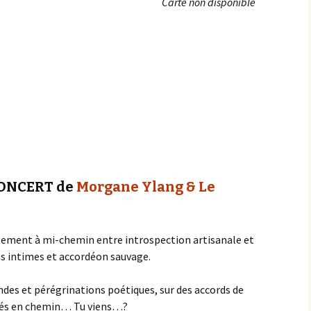
Carte non disponible
Achats groupés
Faire un don
CONCERT de
Morgane Ylang & Le
actement à mi-chemin entre introspection artisanale et
intimes et accordéon sauvage.
des et pérégrinations poétiques, sur des accords de
blés en chemin… Tu viens…?