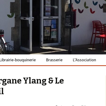
– La Turballe
Librairie-bouquinerie
Brasserie
L’Association
Présentation
Présentation
Présentation
gane Ylang & Le
Adhérer
il
S’investir
Repas bio