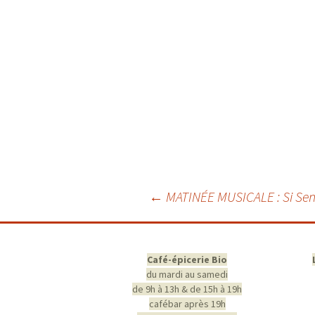
Navigation
←
MATINÉE MUSICALE : Si Sen
des
articles
Café-épicerie Bio
du mardi au samedi
de 9h à 13h & de 15h à 19h
cafébar après 19h