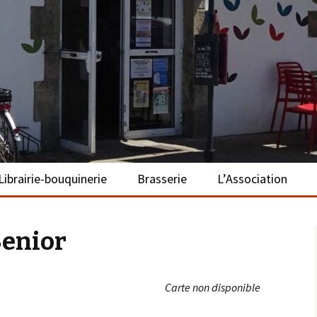
– La Turballe
Librairie-bouquinerie
Brasserie
L’Association
Présentation
Présentation
Présentation
Senior
Adhérer
S’investir
Carte non disponible
Repas bio