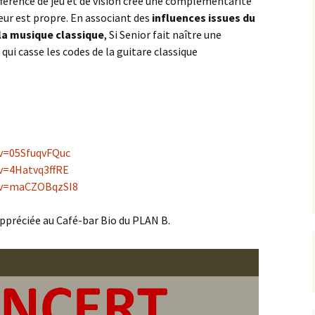
ifférence de jeu et de vision crée une complémentarité
leur est propre. En associant des
influences issues du
la musique classique
, Si Senior fait naître une
ui casse les codes de la guitare classique
v=05SfuqvFQuc
v=4Hatvq3ffRE
?v=maCZOBqzSI8
ppréciée au Café-bar Bio du PLAN B.