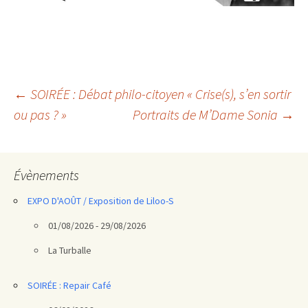
Navigation
←
SOIRÉE : Débat philo-citoyen « Crise(s), s’en sortir
ou pas ? »
Portraits de M’Dame Sonia
→
des
articles
Évènements
EXPO D'AOÛT / Exposition de Liloo-S
01/08/2026 - 29/08/2026
La Turballe
SOIRÉE : Repair Café