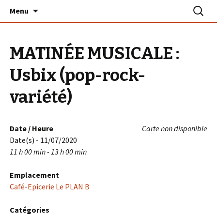
Aller
Recherc
Le PLAN B – La Turballe
Menu
au
contenu
MATINÉE MUSICALE :
Usbix (pop-rock-
variété)
Date / Heure
Carte non disponible
Date(s) - 11/07/2020
11 h 00 min - 13 h 00 min
Emplacement
Café-Epicerie Le PLAN B
Catégories