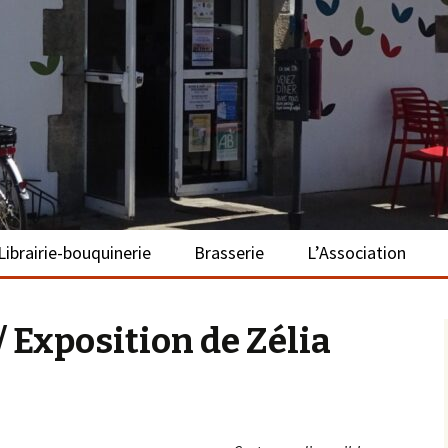
– La Turballe
Librairie-bouquinerie
Brasserie
L’Association
Présentation
Présentation
Présentation
 Exposition de Zélia
Adhérer
S’investir
Repas bio