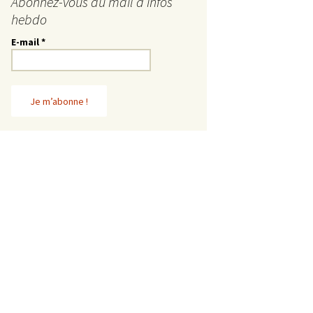
Abonnez-vous au mail d’infos
hebdo
E-mail
*