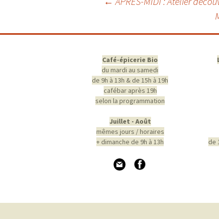
Navigation
←
APRÈS-MIDI : Atelier découv
des
articles
Café-épicerie Bio
du mardi au samedi
de 9h à 13h & de 15h à 19h
cafébar après 19h
selon la programmation
Juillet - Août
mêmes jours / horaires
+ dimanche de 9h à 13h
de 