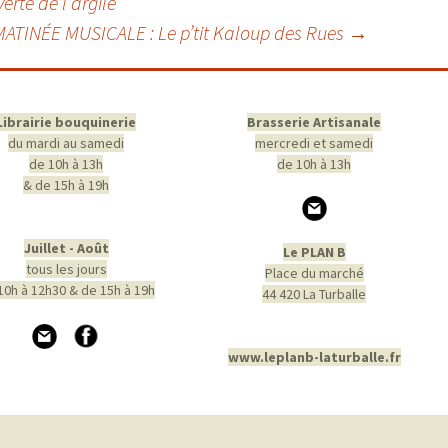
erte de l’argile
MATINÉE MUSICALE : Le p’tit Kaloup des Rues
→
Librairie bouquinerie
Brasserie Artisanale
du mardi au samedi
mercredi et samedi
de 10h à 13h
de 10h à 13h
& de 15h à 19h
Juillet - Août
Le PLAN B
tous les jours
Place du marché
10h à 12h30 & de 15h à 19h
44 420 La Turballe
www.leplanb-laturballe.fr