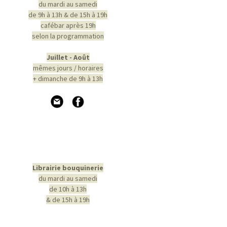
du mardi au samedi
de 9h à 13h & de 15h à 19h
cafébar après 19h
selon la programmation
Juillet - Août
mêmes jours / horaires
+ dimanche de 9h à 13h
Librairie bouquinerie
du mardi au samedi
de 10h à 13h
& de 15h à 19h