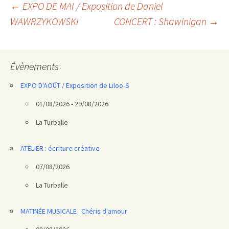
Navigation
←
EXPO DE MAI / Exposition de Daniel
WAWRZYKOWSKI
CONCERT : Shawinigan
→
des
articles
Évènements
EXPO D'AOÛT / Exposition de Liloo-S
01/08/2026 - 29/08/2026
La Turballe
ATELIER : écriture créative
07/08/2026
La Turballe
MATINÉE MUSICALE : Chéris d'amour