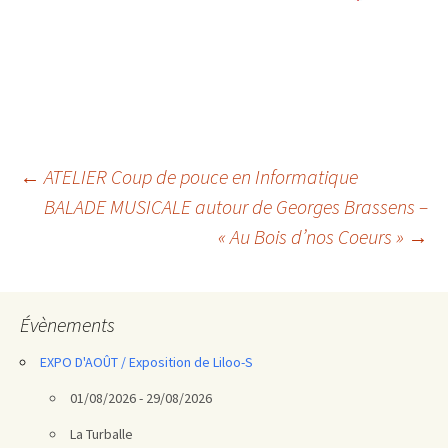
Navigation
←
ATELIER Coup de pouce en Informatique
BALADE MUSICALE autour de Georges Brassens –
des
« Au Bois d’nos Coeurs »
→
articles
Évènements
EXPO D'AOÛT / Exposition de Liloo-S
01/08/2026 - 29/08/2026
La Turballe