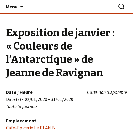
Aller
Recherc
Le PLAN B – La Turballe
Menu
au
contenu
Exposition de janvier :
« Couleurs de
l’Antarctique » de
Jeanne de Ravignan
Date / Heure
Carte non disponible
Date(s) - 02/01/2020 - 31/01/2020
Toute la journée
Emplacement
Café-Epicerie Le PLAN B