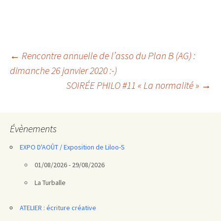
Navigation
←
Rencontre annuelle de l’asso du Plan B (AG) :
dimanche 26 janvier 2020 :-)
des
SOIRÉE PHILO #11 « La normalité »
→
articles
Évènements
EXPO D'AOÛT / Exposition de Liloo-S
01/08/2026 - 29/08/2026
La Turballe
ATELIER : écriture créative