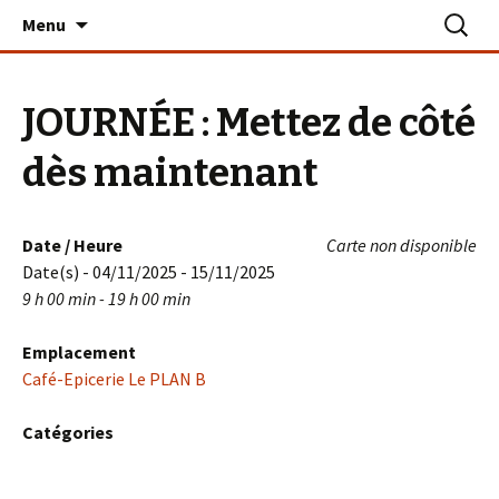
Aller
Recherc
Le PLAN B – La Turballe
Menu
au
contenu
JOURNÉE : Mettez de côté
dès maintenant
Date / Heure
Carte non disponible
Date(s) - 04/11/2025 - 15/11/2025
9 h 00 min - 19 h 00 min
Emplacement
Café-Epicerie Le PLAN B
Catégories