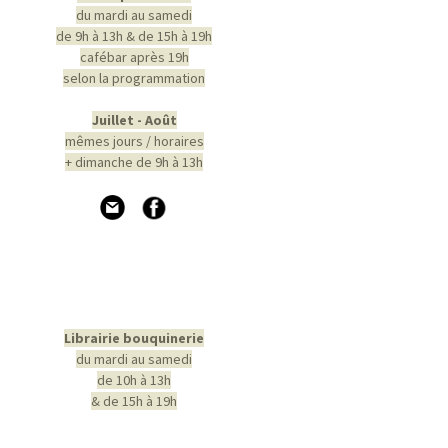
du mardi au samedi
de 9h à 13h & de 15h à 19h
cafébar après 19h
selon la programmation
Juillet - Août
mêmes jours / horaires
+ dimanche de 9h à 13h
Librairie bouquinerie
du mardi au samedi
de 10h à 13h
& de 15h à 19h