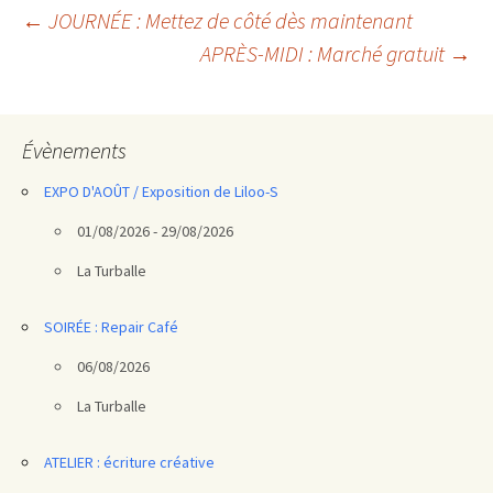
Navigation
←
JOURNÉE : Mettez de côté dès maintenant
APRÈS-MIDI : Marché gratuit
→
des
articles
Évènements
EXPO D'AOÛT / Exposition de Liloo-S
01/08/2026 - 29/08/2026
La Turballe
SOIRÉE : Repair Café
06/08/2026
La Turballe
ATELIER : écriture créative