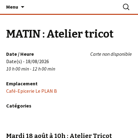
Aller
Recherc
Le PLAN B – La Turballe
Menu
au
contenu
MATIN : Atelier tricot
Date / Heure
Carte non disponible
Date(s) - 18/08/2026
10 h 00 min - 12 h 00 min
Emplacement
Café-Epicerie Le PLAN B
Catégories
Mardi 18 août à 10h
: Atelier Tricot