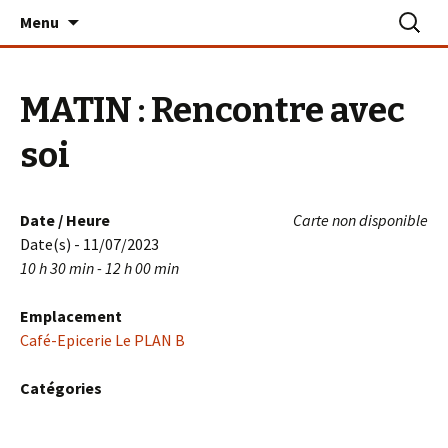
Aller
Recherc
Le PLAN B – La Turballe
Menu
au
contenu
MATIN : Rencontre avec
soi
Date / Heure
Carte non disponible
Date(s) - 11/07/2023
10 h 30 min - 12 h 00 min
Emplacement
Café-Epicerie Le PLAN B
Catégories