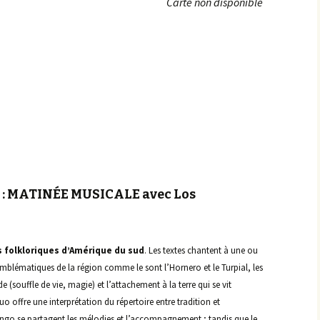
Carte non disponible
Achats groupés
Faire un don
: MATINÉE MUSICALE avec Los
 folkloriques d’Amérique du sud
. Les textes chantent à une ou
emblématiques de la région comme le sont l’Hornero et le Turpial, les
(souffle de vie, magie) et l’attachement à la terre qui se vit
o offre une interprétation du répertoire entre tradition et
ango se partagent les mélodies et l’accompagnement ; tandis que le