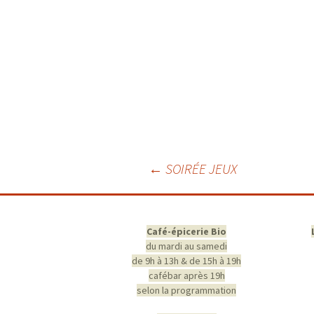
Navigation
←
SOIRÉE JEUX
des
articles
Café-épicerie Bio
du mardi au samedi
de 9h à 13h & de 15h à 19h
cafébar après 19h
selon la programmation