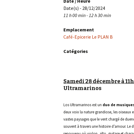
Date / Heure
Date(s) - 28/12/2024
11 h 00 min - 12 h 30 min
Emplacement
Café-Epicerie Le PLAN B
Catégories
Samedi 28 décembre à 11h
Ultramarinos
Los Ultramarinos est un
duo de musiques
deux voix la nature grandiose, les oiseaux 
vastes paysages que le vent chargé de duende 
souvent à travers une histoire d’amour. Le du
renouveau où violon, alto, guitare et char