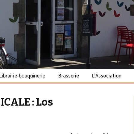
– La Turballe
Librairie-bouquinerie
Brasserie
L’Association
Présentation
Présentation
Présentation
CALE : Los
Adhérer
S’investir
Repas bio